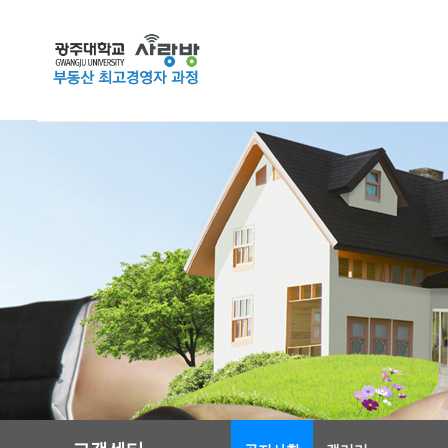
인사말
강사소개
교육신청
공지사항
1:1문의
교
교육소개
강사소개
교육신청
온라인문의
고객센터